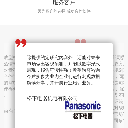
服务客户
领先客户的选择 成功合作伙伴
量的调研报告、周到
压成型板材技术调查
与贵司合作过多个研究行项目，在较
除提供约定研究内容外，还能对未来
感谢尚普公司再一次高效率高质量的
6月份贵司受我司委
咨询服务老师人资管
衷表示感谢。特别是
务热情专业、数据材
短的项目周期内收到了告知昂且内容
市场做出客观预测，并能以数字形式
调研协助，双方已有较长的合作历
稿，后期经过双方沟
的专业水平，工作敬
务组建过程中，提供
司对贵司的服务非常
详实的调研成果。我司上下对贵司从
展现，报告可读性强！希望尚普咨询
史，贵司一如既往的保持着令人放心
完善了《战略规划》
好。对待企业咨询的
市场调研报告，具有
的合作过程中， 能够
信息源收集、现场调研、后期内容的
今后多多为业内企业们进行宏观数据
的高度配合与支持力度，交付报告体
据丰富的经验，圆满
方案，建议就企业各
，得到了公司领导的
司的需求目标与贵司
整理的各个调研流程都十分满意，各
解读分享，并开展行业培训业务。
现出专业水准，及贵司在汽车行业长
略规划。希望贵司在
给与技术支持，让方
，使得双方都少走弯
位成员工作能力值得称赞，研究内容
期扎根的信息获取能力。期待之后继
度上继续提高，面对
改善企业人资管理方
赢。
对我司开展各项业务有着非常大的帮
续协助我司更深入的展开行业及竞品
经济全球化以及不断
松下电器机电有限公司
助！非常感谢！期待未来继续与贵司
数据挖掘，实现双方互利互惠的，共
速变化的经营环境，
张家港先锋自动化
加深合作交流！
同稳定的长期发展。
形势和新变化对战略
车辆有限公司
公司
究，提出最新形势下
针。同时祝贵司事业
丰田汽车研发中心
安吉汽车租赁有限公司