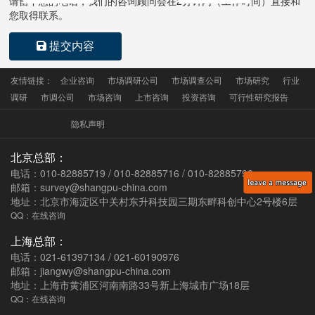
请留下您的电话，我们的咨询顾问会在
2
分钟内（工作时间）直接和
您取得联系。
提交内容
友情链接：
企业咨询
市场调研公司
市场调查公司
市场研究
行业
调研
市调公司
市场咨询
上市咨询
投资咨询
可行性研究报告
隐私声明
北京总部：
电话：010-82885719 / 010-82885716 / 010-82885790
邮箱：survey@shangpu-china.com
地址：北京市海淀区中关村东升科技园三期东畔科创中心2号楼6层
QQ：在线咨询
上海总部：
电话：021-61397134 / 021-60190976
邮箱：jiangwy@shangpu-china.com
地址：上海市黄浦区河南南路33号新上海城市广场18层
QQ：在线咨询