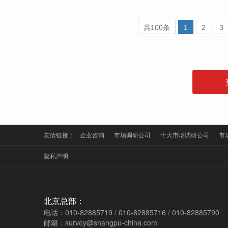
共100条
1
2
3
友情链接：
企业咨询
市场调研公司
十大市场调研公司
市
隐私声明
北京总部：
电话：010-82885719 / 010-82885716 / 010-82885790
邮箱：survey@shangpu-china.com