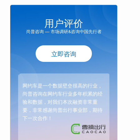
用户评价
尚普咨询 — 市场调研&咨询中国先行者
立即咨询
行业，
网约车是一个数据壁垒很高的行业，
网约车是一
累的经
尚普咨询在网约车行业多年积累的经
尚普咨询在
常重
验和数据，对我们本次融资非常重
验和数据，
，期待
要，非常感谢尚普出行事业部，期待
要，非常感
下一次合作！
下一次合作