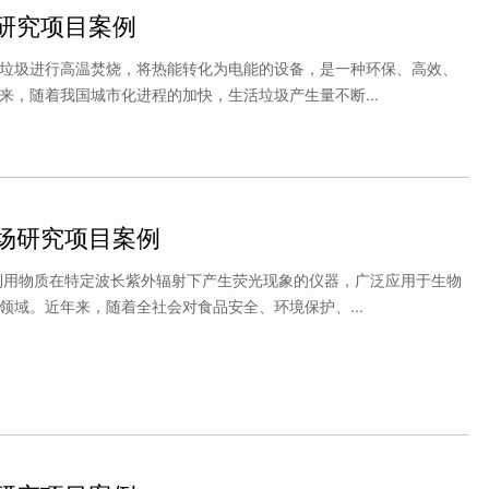
研究项目案例
垃圾进行高温焚烧，将热能转化为电能的设备，是一种环保、高效、
来，随着我国城市化进程的加快，生活垃圾产生量不断...
场研究项目案例
利用物质在特定波长紫外辐射下产生荧光现象的仪器，广泛应用于生物
一个数据壁垒很高的行业，
网约车是一个数据壁垒很高的
领域。近年来，随着全社会对食品安全、环境保护、...
在网约车行业多年积累的经
尚普咨询在网约车行业多年积
，对我们本次融资非常重
验和数据，对我们本次融资非
感谢尚普出行事业部，期待
要，非常感谢尚普出行事业部
作！
下一次合作！