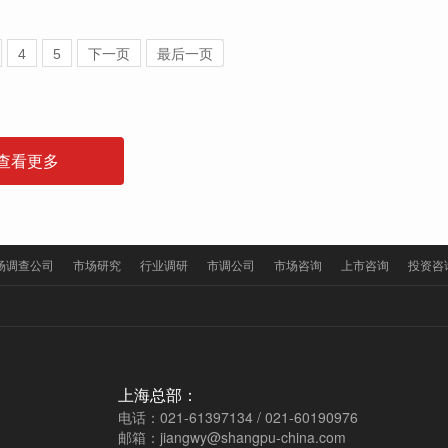
4
5
下一页
最后一页
查看更多
场调查公司
市场研究
行业调研
市调公司
市场咨询
上市咨询
投资咨
上海总部：
电话：021-61397134 / 021-60190976
邮箱：jiangwy@shangpu-china.com