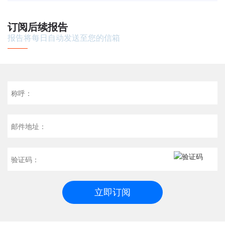
光伏电站EPC工程总承包合同》及《补充协议屋顶加
订阅后续报告
固工程施工合同》，协
报告将每日自动发送至您的信箱
称呼：
邮件地址：
验证码：
立即订阅