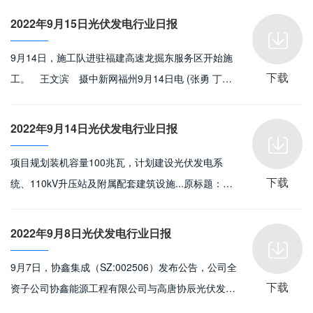
本批还有古田、桂湖、常山、南阳、兴泰服务区也将
2022年9月15日光伏发电行业日报
陆续开始施工。该项目采用“自发自用、余电上网”的
运营模式，一个光伏电站预计年均发电量在20万kWh
9月14日，施工队进驻福建高速龙掘东服务区开始施
下载
至35万kWh之
工。 王文滨 摄中新网福州9月14日电 (张勇 丁淑
颖)福建高速服务区屋顶光伏电站14日在沈海高速龙
掘东服务区内开工建设，标志着福建高速公路迈出了
2022年9月14日光伏发电行业日报
建设光伏电站的第一步。除龙掘东服务区外，本批还
有古田、桂湖、常山、南阳、兴泰服务区也将陆续
项目规划装机容量100兆瓦，计划建设光伏发电系
下载
统、110kV升压站及附属配套建筑设施...原标题：河
北深州国昌100MW农光互补光伏发电项目开工...项
目建成后，年平均发电量约1.66亿度，每年可节省标
2022年9月8日光伏发电行业日报
煤5.59万吨，可减少二氧化硫排放量20.8吨、二氧化
碳排放量14.1万吨、烟尘排放5.97吨...
9月7日，协鑫集成（SZ:002506）发布公告，公司全
下载
资子公司协鑫能源工程有限公司与高唐协辰光伏发电
有限公司签署《山东辰骐环保4.176MW屋顶分布式